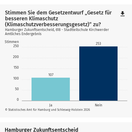
Stimmen Sie dem Gesetzentwurf „Gesetz für
file_download
besseren Klimaschutz
(Klimaschutzverbesserungsgesetz)“ zu?
Hamburger Zukunftsentscheid, 618 - Stadtteilschule Kirchwerder
Amtliches Endergebnis
Stimmen
253
250
200
150
107
100
50
0
Ja
Nein
© Statistisches Amt für Hamburg und Schleswig-Holstein 2026
Hamburger Zukunftsentscheid