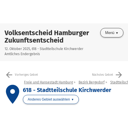
Volksentscheid Hamburger
Menü
Zukunftsentscheid
12. Oktober 2025, 618 - Stadtteilschule Kirchwerder
Amtliches Endergebnis
arrow_back
arrow_forward
Vorheriges Gebiet
Nächstes Gebiet
Freie und Hansestadt Hamburg
Bezirk Bergedorf
Stadtteils
place
618 - Stadtteilschule Kirchwerder
Anderes Gebiet auswählen