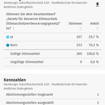
Hamburger
Hamburger Zukunftsentscheid, 618 - Stadtteilschule Kirchwerder
file_download
Zukunftsentscheid
Amtliches Endergebnis
Stimmen Sie dem Gesetzentwurf
„Gesetz für besseren Klimaschutz
(Klimaschutzverbesserungsgesetz)“
Stimmen
Anteil
zu?
Ja
107
29,7 %
Nein
253
70,3 %
Gültige Stimmzettel
360
100,0 %
Ungültige Stimmzettel
0
0,0 %
Kennzahlen
Kennzahlen
Hamburger Zukunftsentscheid, 618 - Stadtteilschule Kirchwerder
Amtliches Endergebnis
Abstimmungsstellen insgesamt
1
Abstimmungsstellen ausgezählt
1